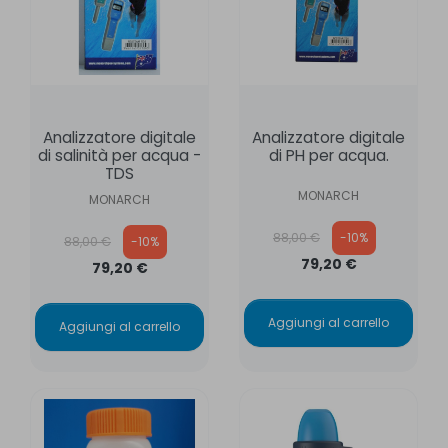
Analizzatore digitale
Analizzatore digitale
di salinità per acqua -
di PH per acqua.
TDS
MONARCH
MONARCH
Prezzo base
Prezzo base
88,00 €
-10%
88,00 €
-10%
79,20 €
79,20 €
Aggiungi al carrello
Aggiungi al carrello