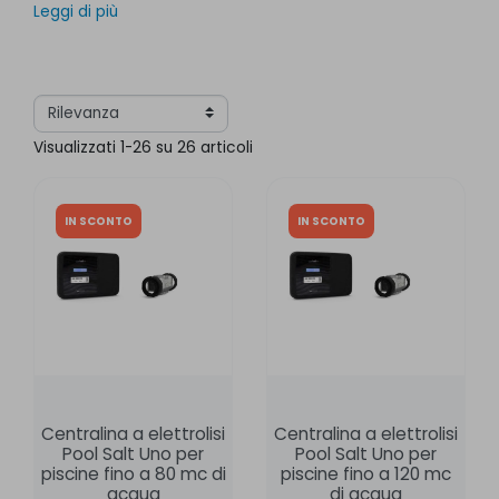
Leggi di più
utilizza un valore di sale più basso rispetto ai "vecchi"
impianti.
Visualizzati 1-26 su 26 articoli
IN SCONTO
IN SCONTO
Centralina a elettrolisi
Centralina a elettrolisi
Pool Salt Uno per
Pool Salt Uno per
piscine fino a 80 mc di
piscine fino a 120 mc
acqua
di acqua