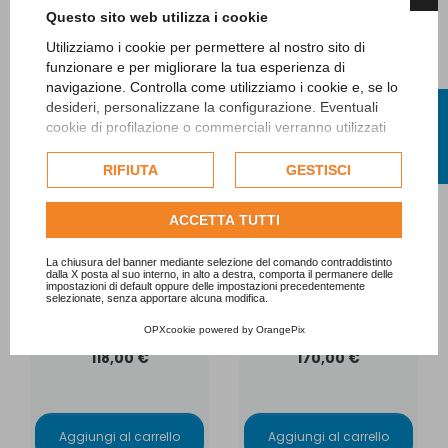
Questo sito web utilizza i cookie
Utilizziamo i cookie per permettere al nostro sito di
funzionare e per migliorare la tua esperienza di
navigazione. Controlla come utilizziamo i cookie e, se lo
FILTRO
desideri, personalizzane la configurazione. Eventuali
cookie di profilazione o commerciali verranno utilizzati
esclusivamente previa acquisizione del consenso
dell'utente e, se consentito, potrebbero essere utilizzati
RIFIUTA
GESTISCI
per personalizzare gli annunci pubblicitari. Per ulteriori
Kit By-Pass per
Kit By-Pass per
informazioni su come Google utilizza i dati raccolti,
ACCETTA TUTTI
pompa di calore e
pompa di calore e
consulta la
politica sulla privacy di Google
.
elettrolisi con tubi
elettrolisi con tubi
Consulta l'informativa cookie completa.
diametro 50 mm e
diametro 63 mm e
La chiusura del banner mediante selezione del comando contraddistinto
dalla X posta al suo interno, in alto a destra, comporta il permanere delle
attacchi diametro 50
attacchi diametro 50
impostazioni di default oppure delle impostazioni precedentemente
mm.
mm.
selezionate, senza apportare alcuna modifica.
OPXcookie
powered by
OrangePix
118,00 €
170,00 €
Aggiungi al carrello
Aggiungi al carrello