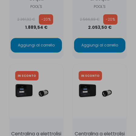
POOL'S
POOL'S
Prezzo base
Prezzo base
2.361,92 €
-20%
2.566,88 €
-20%
1.889,54 €
2.053,50 €
Aggiungi al carrello
Aggiungi al carrello
IN SCONTO
IN SCONTO
Centralina a elettrolisi
Centralina a elettrolisi