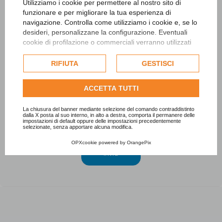
Utilizziamo i cookie per permettere al nostro sito di
Indirizzo email
funzionare e per migliorare la tua esperienza di
navigazione. Controlla come utilizziamo i cookie e, se lo
desideri, personalizzane la configurazione. Eventuali
cookie di profilazione o commerciali verranno utilizzati
Documento allegato
(Opzionale)
esclusivamente previa acquisizione del consenso
dell'utente e, se consentito, potrebbero essere utilizzati
RIFIUTA
GESTISCI
Scegli file
per personalizzare gli annunci pubblicitari. Per ulteriori
informazioni su come Google utilizza i dati raccolti,
Messaggio
ACCETTA TUTTI
consulta la
politica sulla privacy di Google
.
Consulta l'informativa cookie completa.
La chiusura del banner mediante selezione del comando contraddistinto
dalla X posta al suo interno, in alto a destra, comporta il permanere delle
impostazioni di default oppure delle impostazioni precedentemente
selezionate, senza apportare alcuna modifica.
OPXcookie
powered by
OrangePix