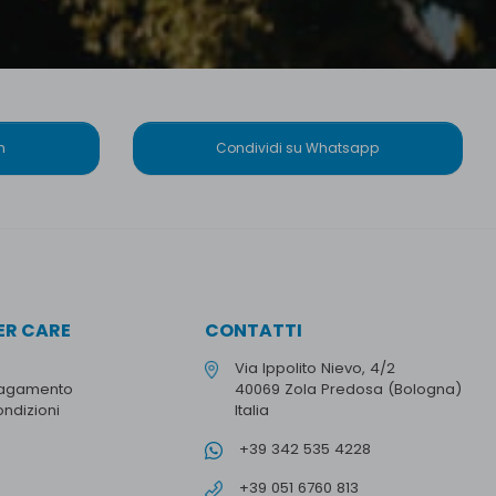
n
Condividi su Whatsapp
R CARE
CONTATTI
Via Ippolito Nievo, 4/2
pagamento
40069 Zola Predosa (Bologna)
ondizioni
Italia
+39 342 535 4228
+39 051 6760 813