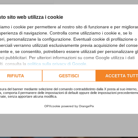
to sito web utilizza i cookie
Copertura
automatica di
zziamo i cookie per permettere al nostro sito di funzionare e per migliora
sicurezza PoolLock
sperienza di navigazione. Controlla come utilizziamo i cookie e, se lo
per piscina
eri, personalizzane la configurazione. Eventuali cookie di profilazione o
POOLLOCK
rciali verranno utilizzati esclusivamente previa acquisizione del cons
utente e, se consentito, potrebbero essere utilizzati per personalizzare gl
i pubblicitari. Per ulteriori informazioni su come Google utilizza i dati
ti, consulta la
politica sulla privacy di Google
.
Richiedi informazioni
lta l'informativa cookie completa.
RIFIUTA
GESTISCI
ACCETTA TUTT
ualizzati 1-5 su 5 articoli
sura del banner mediante selezione del comando contraddistinto dalla X posta al suo interno, 
a, comporta il permanere delle impostazioni di default oppure delle impostazioni precedentem
Mostrando 1 - 5 di 
nate, senza apportare alcuna modifica.
OPXcookie
powered by
OrangePix