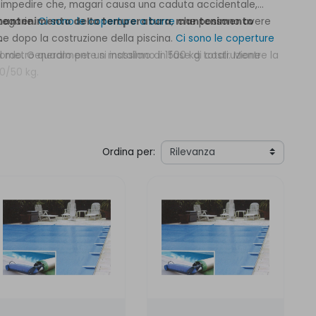
r impedire che, magari causa una caduta accidentale,
tegorie.
antenimento della temperatura
Ci sono le coperture a barre
,
mantenimento
che possono avere
he dopo la costruzione della piscina.
.
Ci sono le coperture
l metro quadro per un massimo di 1500 kg totali. Mentre la
rdo. Generalmente si installano in fase di costruzione
0/50 kg.
Ordina per: