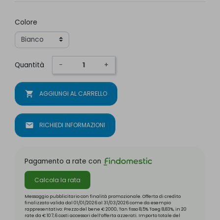
Colore
Quantità
−
+
shopping_cart
AGGIUNGI AL CARRELLO
mail
RICHIEDI INFORMAZIONI
Pagamento a rate con
Calcola la rata
Messaggio pubblicitario con finalità promozionale. Offerta di credito
finalizzato valida dal 01/01/2026 al 31/03/2026 come da esempio
rappresentativo: Prezzo del bene € 2000, Tan fisso 8,5% Taeg 8,83%, in 20
rate da € 107,6 costi accessori dell’offerta azzerati. Importo totale del