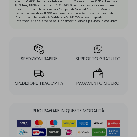
credito € 2000. Importo totale dovuto dal Consumatore € 2152. Tan fisso
8,5% Taeg 8,83% valido fino al 31/03/2026: per i trimestri successivi fare
riferimento alle Informazioni Europee di Base sul Credito ai Consumatori
nel percorso online. IEBCC nel percorso on line. Salvo approvazione di
Findomestic Banca S.p.A.. VANNINI AQUA E POOL srl opera quale
intermediario del credito per Findomestic Banca S.p.A., non in esclusiva.
SPEDIZIONI RAPIDE
SUPPORTO GRATUITO
SPEDIZIONE TRACCIATA
PAGAMENTO SICURO
PUOI PAGARE IN QUESTE MODALITÀ