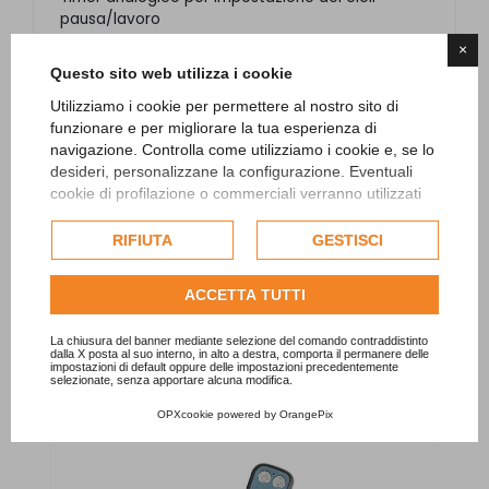
pausa/lavoro
Piano di appoggio in legno verniciato bianco.
×
Colore bianco/arancione.
Questo sito web utilizza i cookie
Utilizziamo i cookie per permettere al nostro sito di
funzionare e per migliorare la tua esperienza di
navigazione. Controlla come utilizziamo i cookie e, se lo
desideri, personalizzane la configurazione. Eventuali
cookie di profilazione o commerciali verranno utilizzati
esclusivamente previa acquisizione del consenso
PRODOTTI CORRELLATI E
dell'utente e, se consentito, potrebbero essere utilizzati
RIFIUTA
GESTISCI
per personalizzare gli annunci pubblicitari. Per ulteriori
ACCESSORI
informazioni su come Google utilizza i dati raccolti,
ACCETTA TUTTI
consulta la
politica sulla privacy di Google
.
Consulta l'informativa cookie completa.
La chiusura del banner mediante selezione del comando contraddistinto
dalla X posta al suo interno, in alto a destra, comporta il permanere delle
impostazioni di default oppure delle impostazioni precedentemente
selezionate, senza apportare alcuna modifica.
OPXcookie
powered by
OrangePix