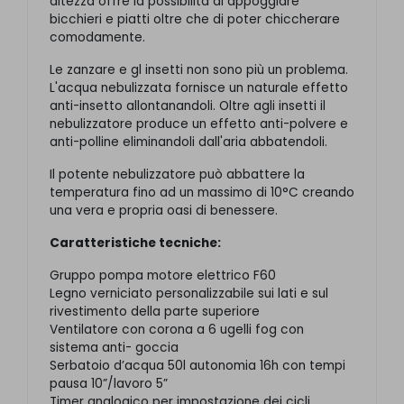
altezza offre la possibilità di appoggiare
bicchieri e piatti oltre che di poter chiccherare
comodamente.
Le zanzare e gl insetti non sono più un problema.
L'acqua nebulizzata fornisce un naturale effetto
anti-insetto allontanandoli. Oltre agli insetti il
nebulizzatore produce un effetto anti-polvere e
anti-polline eliminandoli dall'aria abbatendoli.
Il potente nebulizzatore può abbattere la
temperatura fino ad un massimo di 10°C creando
una vera e propria oasi di benessere.
Caratteristiche tecniche:
Gruppo pompa motore elettrico F60
Legno verniciato personalizzabile sui lati e sul
rivestimento della parte superiore
Ventilatore con corona a 6 ugelli fog con
sistema anti- goccia
Serbatoio d’acqua 50l autonomia 16h con tempi
pausa 10”/lavoro 5”
Timer analogico per impostazione dei cicli