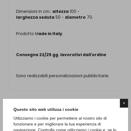
Dimensioni in cm.:
altezza
100 -
larghezza seduta
50 -
diametro
70.
Prodotto M
ade in Italy
.
Consegna 22/25 gg. lavorativi dall'ordine
Sono realizzabili personalizzazioni pubblicitarie.
×
Questo sito web utilizza i cookie
PRODOTTI CORRELLATI E
Utilizziamo i cookie per permettere al nostro sito di
ACCESSORI
funzionare e per migliorare la tua esperienza di
navigazione. Controlla come utilizziamo i cookie e, se lo