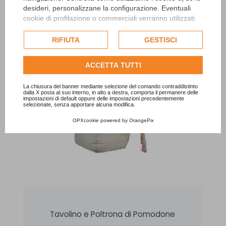
desideri, personalizzane la configurazione. Eventuali
cookie di profilazione o commerciali verranno utilizzati
esclusivamente previa acquisizione del consenso
dell'utente e, se consentito, potrebbero essere utilizzati
RIFIUTA
GESTISCI
per personalizzare gli annunci pubblicitari. Per ulteriori
informazioni su come Google utilizza i dati raccolti,
ACCETTA TUTTI
consulta la
politica sulla privacy di Google
.
Consulta l'informativa cookie completa.
La chiusura del banner mediante selezione del comando contraddistinto
dalla X posta al suo interno, in alto a destra, comporta il permanere delle
impostazioni di default oppure delle impostazioni precedentemente
selezionate, senza apportare alcuna modifica.
OPXcookie
powered by
OrangePix
Tavolino e Poltrona di Pomodone