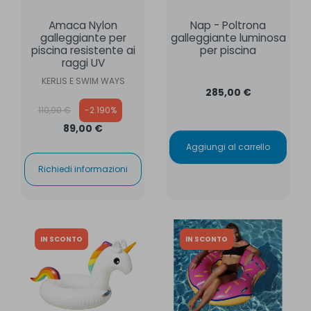
Amaca Nylon
Nap - Poltrona
galleggiante per
galleggiante luminosa
piscina resistente ai
per piscina
raggi UV
KERLIS E SWIM WAYS
285,00 €
Prezzo base
110,90 €
-2.190%
89,00 €
Aggiungi al carrello
Richiedi informazioni
IN SCONTO
IN SCONTO