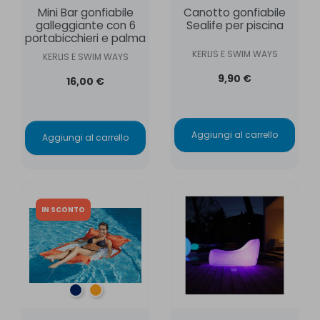
Mini Bar gonfiabile
Canotto gonfiabile
galleggiante con 6
Sealife per piscina
portabicchieri e palma
KERLIS E SWIM WAYS
KERLIS E SWIM WAYS
9,90 €
16,00 €
Aggiungi al carrello
Aggiungi al carrello
IN SCONTO
Oceano
Arancione