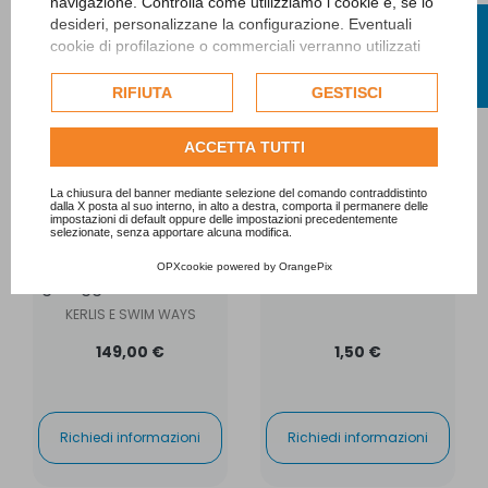
navigazione. Controlla come utilizziamo i cookie e, se lo
FILTRO
desideri, personalizzane la configurazione. Eventuali
cookie di profilazione o commerciali verranno utilizzati
esclusivamente previa acquisizione del consenso
dell'utente e, se consentito, potrebbero essere utilizzati
RIFIUTA
GESTISCI
per personalizzare gli annunci pubblicitari. Per ulteriori
informazioni su come Google utilizza i dati raccolti,
ACCETTA TUTTI
consulta la
politica sulla privacy di Google
.
Consulta l'informativa cookie completa.
La chiusura del banner mediante selezione del comando contraddistinto
dalla X posta al suo interno, in alto a destra, comporta il permanere delle
impostazioni di default oppure delle impostazioni precedentemente
selezionate, senza apportare alcuna modifica.
Poltrona a sdraio
Portabevande
gonfiabile
gonfiabile a forma di
OPXcookie
powered by
OrangePix
galleggiante Funshine
ciambella
KERLIS E SWIM WAYS
149,00 €
1,50 €
Richiedi informazioni
Richiedi informazioni