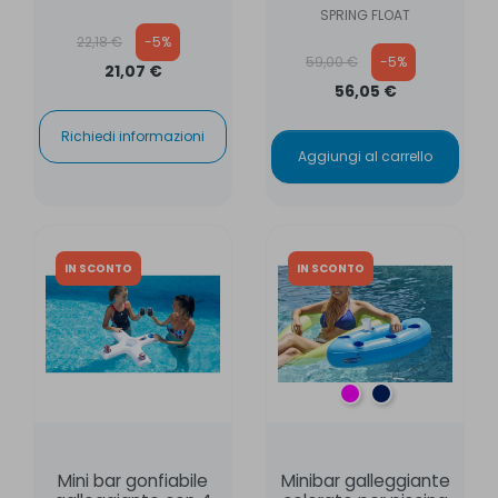
SPRING FLOAT
Prezzo base
22,18 €
-5%
Prezzo base
59,00 €
-5%
21,07 €
56,05 €
Richiedi informazioni
Aggiungi al carrello
IN SCONTO
IN SCONTO
Fucsia
Oceano
Mini bar gonfiabile
Minibar galleggiante