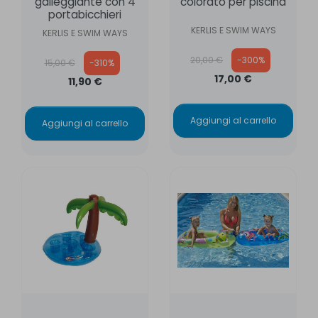
galleggiante con 4
colorato per piscina
portabicchieri
KERLIS E SWIM WAYS
KERLIS E SWIM WAYS
Prezzo base
Prezzo base
20,00 €
-300%
15,00 €
-310%
17,00 €
11,90 €
Aggiungi al carrello
Aggiungi al carrello