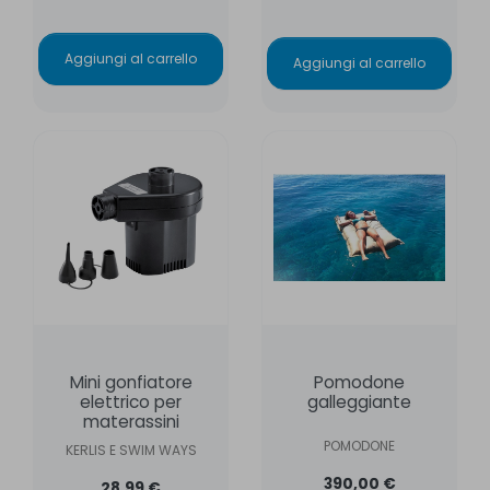
Aggiungi al carrello
Aggiungi al carrello
Mini gonfiatore
Pomodone
elettrico per
galleggiante
materassini
POMODONE
KERLIS E SWIM WAYS
390,00 €
28,99 €