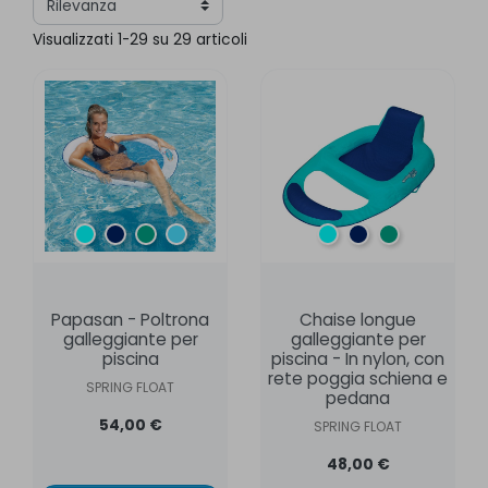
Visualizzati 1-29 su 29 articoli
Laguna
Oceano
Verde
turchese - blu
Laguna
Oceano
Verde
Papasan - Poltrona
Chaise longue
galleggiante per
galleggiante per
piscina
piscina - In nylon, con
rete poggia schiena e
SPRING FLOAT
pedana
54,00 €
SPRING FLOAT
48,00 €