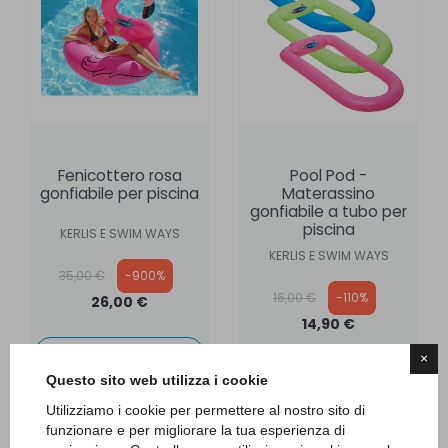
Fenicottero rosa
Pool Pod -
gonfiabile per piscina
Materassino
gonfiabile a tubo per
piscina
KERLIS E SWIM WAYS
KERLIS E SWIM WAYS
Prezzo base
35,00 €
-900%
Prezzo base
16,00 €
-110%
26,00 €
14,90 €
×
Richiedi informazioni
Questo sito web utilizza i cookie
Aggiungi al carrello
Utilizziamo i cookie per permettere al nostro sito di
funzionare e per migliorare la tua esperienza di