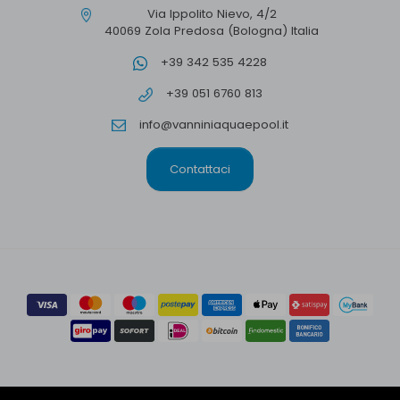
Via Ippolito Nievo, 4/2
40069 Zola Predosa (Bologna) Italia
+39 342 535 4228
+39 051 6760 813
info@vanniniaquaepool.it
Contattaci