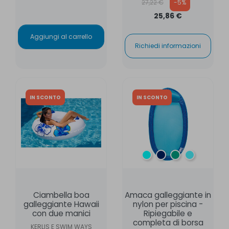
27,22 €
-5%
25,86 €
Aggiungi al carrello
Richiedi informazioni
IN SCONTO
IN SCONTO
Laguna
Oceano
Verde
azzurro/azz
Ciambella boa
Amaca galleggiante in
galleggiante Hawaii
nylon per piscina -
con due manici
Ripiegabile e
completa di borsa
KERLIS E SWIM WAYS