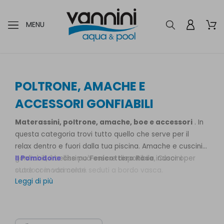
MENU
POLTRONE, AMACHE E
ACCESSORI GONFIABILI
Materassini, poltrone, amache, boe e accessori
. In
questa categoria trovi tutto quello che serve per il
relax dentro e fuori dalla tua piscina. Amache e cuscini
gonfiabili, il bellissimo
Il Pomodone
che può essere disponibile indoor o
Fenicottero Rosa
, Cuscini per
stare comodamente seduti a bordo vasca.
outdoor in vari colori.
Leggi di più