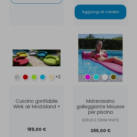
Aggiungi al carrello
+2
Talpa
Rosso
anice verde
blu anatra
mastice beige
Fucsia
Laguna
Bianco
Gold
Cuscino gonfiabile
Materassino
Wink air Mod.Island +
galleggiante Mousse
per piscina
KERLIS E SWIM WAYS
189,00 €
265,00 €