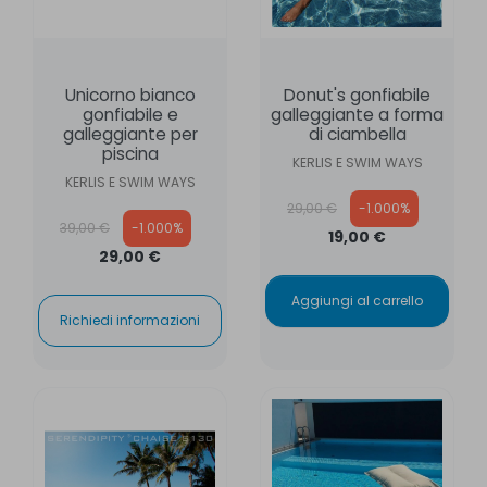
Unicorno bianco
Donut's gonfiabile
gonfiabile e
galleggiante a forma
galleggiante per
di ciambella
piscina
KERLIS E SWIM WAYS
KERLIS E SWIM WAYS
Prezzo base
29,00 €
-1.000%
Prezzo base
39,00 €
-1.000%
19,00 €
29,00 €
Aggiungi al carrello
Richiedi informazioni