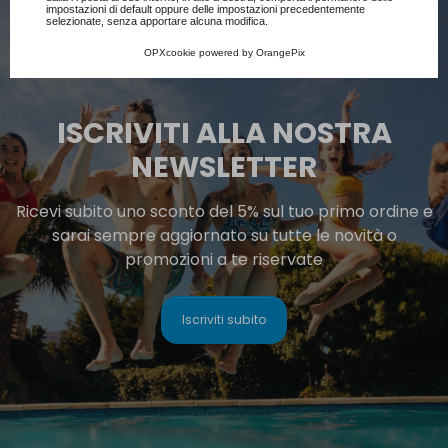
impostazioni di default oppure delle impostazioni precedentemente
selezionate, senza apportare alcuna modifica.
OPXcookie
powered by
OrangePix
ISCRIVITI ALLA NOSTRA
NEWSLETTER
Ricevi subito uno sconto del 5% sul tuo primo ordine e
sarai sempre aggiornato su tutte le novità o
promozioni a te riservate
Iscriviti subito