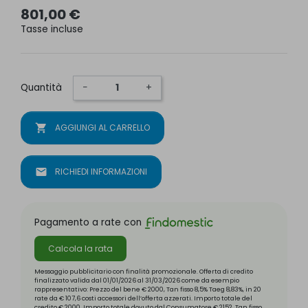
801,00 €
Tasse incluse
Quantità
−
+
shopping_cart
AGGIUNGI AL CARRELLO
mail
RICHIEDI INFORMAZIONI
Pagamento a rate con
Calcola la rata
Messaggio pubblicitario con finalità promozionale. Offerta di credito
finalizzato valida dal 01/01/2026 al 31/03/2026 come da esempio
rappresentativo: Prezzo del bene € 2000, Tan fisso 8,5% Taeg 8,83%, in 20
rate da € 107,6 costi accessori dell’offerta azzerati. Importo totale del
credito € 2000. Importo totale dovuto dal Consumatore € 2152. Tan fisso