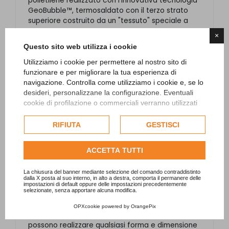
polietilene realizzato con l'innovativa tecnologia
GeoBubble™, termosaldato con il terzo strato
superiore costruito da un "tessuto" speciale a
trama.
×
Questo sito web utilizza i cookie
La coperture è isotermica galleggiante a
bolle con spessore 400 micron (peso 540gr/m2)
Utilizziamo i cookie per permettere al nostro sito di
e le misure delle celle d'aria sono 15x30 mm.
funzionare e per migliorare la tua esperienza di
navigazione. Controlla come utilizziamo i cookie e, se lo
La copertura isotermica Sunweave è resistente
desideri, personalizzane la configurazione. Eventuali
nel tempo e uno dei suoi vantaggi è la riduzione
cookie di profilazione o commerciali verranno utilizzati
dei costi di riscaldamento e di mantenimento
esclusivamente previa acquisizione del consenso
con un risparmio energetico fino al 50% e fino al
dell'utente e, se consentito, potrebbero essere utilizzati
RIFIUTA
GESTISCI
30% di utilizzo dei prodotti chimici.
per personalizzare gli annunci pubblicitari. Per ulteriori
informazioni su come Google utilizza i dati raccolti,
Il prezzo si riferisce a copertura per specchio
ACCETTA TUTTI
consulta la
politica sulla privacy di Google
.
d'acqua rettangolare 4x9 con bordatura in PE e
corda sintetica galleggiante per la stesura della
Consulta l'informativa cookie completa.
La chiusura del banner mediante selezione del comando contraddistinto
copertura (10 metri di lunghezza).
dalla X posta al suo interno, in alto a destra, comporta il permanere delle
impostazioni di default oppure delle impostazioni precedentemente
selezionate, senza apportare alcuna modifica.
Tempi di consegna:
5 settimane
dall'ordine.
OPXcookie
powered by
OrangePix
Le misure si riferiscono allo specchio d'acqua e si
possono realizzare qualsiasi forma e dimensione