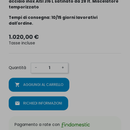
acciaio inox AISI 316 L satinato da 28 lt. Miscelatore
temporizzato
Tempi di consegna: 10/15 giorni lavorativi
dall'ordine.
1.020,00 €
Tasse incluse
Quantità
−
+
shopping_cart
AGGIUNGI AL CARRELLO
mail
RICHIEDI INFORMAZIONI
Pagamento a rate con