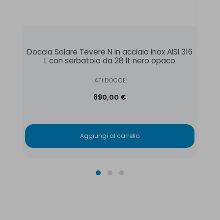
Doccia Solare Tevere N in acciaio inox AISI 316
D
L con serbatoio da 28 lt nero opaco
ATI DOCCE
890,00 €
Aggiungi al carrello