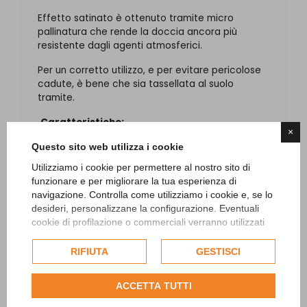
Effetto satinato è ottenuto tramite micro
pallinatura che rende la doccia ancora più
resistente dagli agenti atmosferici.
Per un corretto utilizzo, e per evitare pericolose
cadute, è bene che sia tassellata al suolo
tramite.
Caratteristiche:
×
Corpo doccia in acciaio inox AISI 3160 L satinato
Questo sito web utilizza i cookie
Serbatoio 28 lt.
Utilizziamo i cookie per permettere al nostro sito di
Soffione fisso.
funzionare e per migliorare la tua esperienza di
Miscelatore manuale acqua calda/fredda.
navigazione. Controlla come utilizziamo i cookie e, se lo
Rubinetto lavapiedi.
desideri, personalizzane la configurazione. Eventuali
Attacco rapido 1/2" M.
cookie di profilazione o commerciali verranno utilizzati
esclusivamente previa acquisizione del consenso
Made in Italy dal design curato.
dell'utente e, se consentito, potrebbero essere utilizzati
RIFIUTA
GESTISCI
per personalizzare gli annunci pubblicitari. Per ulteriori
Consegna: 10/15 giorni lavorativi.
informazioni su come Google utilizza i dati raccolti,
ACCETTA TUTTI
consulta la
politica sulla privacy di Google
.