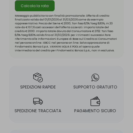
Calcola la rata
Messaggio pubblicitario con finalità promozionale. Offerta di credito
finalizzato valida dal 01/01/2026 al 31/03/2026 come da esempio
rappresentativo: Prezzo del bene € 2000, Tan fisso 8,5% Taeg 8,83%, in 20
rate da € 107,6 costi accessori dell’offerta azzerati. Importo totale del
credito € 2000. Importo totale dovuto dal Consumatore € 2152. Tan fisso
8,5% Taeg 8,83% valido fino al 31/03/2026: per i trimestri successivi fare
riferimento alle Informazioni Europee di Base sul Credito ai Consumatori
nel percorso online. IEBCC nel percorso on line. Salvo approvazione di
Findomestic Banca S.p.A.. VANNINI AQUA E POOL srl opera quale
intermediario del credito per Findomestic Banca S.p.A., non in esclusiva.
SPEDIZIONI RAPIDE
SUPPORTO GRATUITO
SPEDIZIONE TRACCIATA
PAGAMENTO SICURO