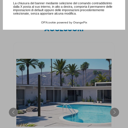
Consulta l'informativa cookie completa.
La chiusura del banner mediante selezione del comando contraddistinto
dalla X posta al suo interno, in alto a destra, comporta il permanere delle
impostazioni di default oppure delle impostazioni precedentemente
selezionate, senza apportare alcuna modifica.
PRODOTTI CORRELLATI E
OPXcookie
powered by
OrangePix
ACCESSORI