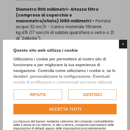
Diametro 900 millimetri- Altezza filtro
(compreso di coperchio e
manometro/sfiato) 1080 millimetri -
Portata
acqua 32 mc/h - Carico materiale filtrante
kg.415 (17 sacchi di sabbia quarzifera o vetro o 21
di "Zelbrite").
×
Il filtro è conforme alla normativa
EN 16713-1
per
Questo sito web utilizza i cookie
le piscine private.
Utilizziamo i cookie per permettere al nostro sito di
funzionare e per migliorare la tua esperienza di
navigazione. Controlla come utilizziamo i cookie e, se lo
Garanzia anni 2
desideri, personalizzane la configurazione. Eventuali
cookie di profilazione o commerciali verranno utilizzati
esclusivamente previa acquisizione del consenso
dell'utente e, se consentito, potrebbero essere utilizzati
RIFIUTA
GESTISCI
per personalizzare gli annunci pubblicitari. Per ulteriori
informazioni su come Google utilizza i dati raccolti,
ACCETTA TUTTI
consulta la
politica sulla privacy di Google
.
PRODOTTI CORRELLATI E
Consulta l'informativa cookie completa.
ACCESSORI
La chiusura del banner mediante selezione del comando contraddistinto
dalla X posta al suo interno, in alto a destra, comporta il permanere delle
impostazioni di default oppure delle impostazioni precedentemente