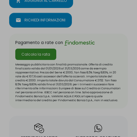
shopping_cart
AGGIUNGI AL CARRELLO
mail
RICHIEDI INFORMAZIONI
Pagamento a rate con
Calcola la rata
Messaggio pubblicitario con finalità promozionale. Offerta di credito
finalizzato valida dal 01/01/2026 al 31/03/2026 come da esempio
rappresentativo: Prezzo del bene € 2000, Tan fisso 8,5% Taeg 8,83%, in 20
rate da € 107,6 costi accessori dell’offerta azzerati. Importo totale del
credito € 2000. Importo totale dovuto dal Consumatore € 2152. Tan fisso
8,5% Taeg 8,83% valido fino al 31/03/2026: per i trimestri successivi fare
riferimento alle Informazioni Europee di Base sul Credito ai Consumatori
nel percorso online. IEBCC nel percorso on line. Salvo approvazione di
Findomestic Banca S.p.A.. VANNINI AQUA E POOL srl opera quale
intermediario del credito per Findomestic Banca S.p.A., non in esclusiva.