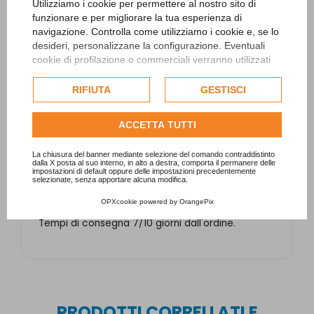
Utilizziamo i cookie per permettere al nostro sito di
funzionare e per migliorare la tua esperienza di
navigazione. Controlla come utilizziamo i cookie e, se lo
desideri, personalizzane la configurazione. Eventuali
cookie di profilazione o commerciali verranno utilizzati
esclusivamente previa acquisizione del consenso
dell'utente e, se consentito, potrebbero essere utilizzati
RIFIUTA
GESTISCI
per personalizzare gli annunci pubblicitari. Per ulteriori
informazioni su come Google utilizza i dati raccolti,
ACCETTA TUTTI
consulta la
politica sulla privacy di Google
.
I valori sono validi in condizioni ideali: la piscina
coperta con la copertura isotermica e il sistema
Consulta l'informativa cookie completa.
La chiusura del banner mediante selezione del comando contraddistinto
di filtrazione in funzione di almeno 15 ore al
dalla X posta al suo interno, in alto a destra, comporta il permanere delle
giorno.
impostazioni di default oppure delle impostazioni precedentemente
selezionate, senza apportare alcuna modifica.
Dimensioni: 1154x539x948 mm
OPXcookie
powered by
OrangePix
Tempi di consegna 7/10 giorni dall'ordine.
PRODOTTI CORRELLATI E