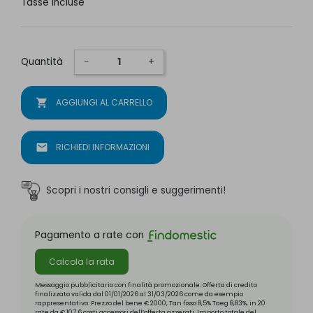
Tasse incluse
Quantità
−
+
shopping_cart
AGGIUNGI AL CARRELLO
mail
RICHIEDI INFORMAZIONI
Scopri i nostri consigli e suggerimenti!
Pagamento a rate con
Calcola la rata
Messaggio pubblicitario con finalità promozionale. Offerta di credito
finalizzato valida dal 01/01/2026 al 31/03/2026 come da esempio
rappresentativo: Prezzo del bene € 2000, Tan fisso 8,5% Taeg 8,83%, in 20
rate da € 107,6 costi accessori dell’offerta azzerati. Importo totale del