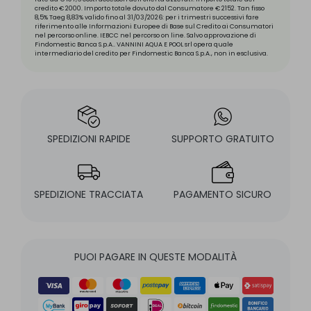
credito € 2000. Importo totale dovuto dal Consumatore € 2152. Tan fisso
8,5% Taeg 8,83% valido fino al 31/03/2026: per i trimestri successivi fare
riferimento alle Informazioni Europee di Base sul Credito ai Consumatori
nel percorso online. IEBCC nel percorso on line. Salvo approvazione di
Findomestic Banca S.p.A.. VANNINI AQUA E POOL srl opera quale
intermediario del credito per Findomestic Banca S.p.A., non in esclusiva.
SPEDIZIONI RAPIDE
SUPPORTO GRATUITO
SPEDIZIONE TRACCIATA
PAGAMENTO SICURO
PUOI PAGARE IN QUESTE MODALITÀ