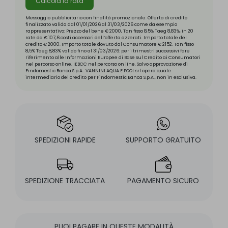
Calcola la rata
Messaggio pubblicitario con finalità promozionale. Offerta di credito
finalizzato valida dal 01/01/2026 al 31/03/2026 come da esempio
rappresentativo: Prezzo del bene € 2000, Tan fisso 8,5% Taeg 8,83%, in 20
rate da € 107,6 costi accessori dell’offerta azzerati. Importo totale del
credito € 2000. Importo totale dovuto dal Consumatore € 2152. Tan fisso
8,5% Taeg 8,83% valido fino al 31/03/2026: per i trimestri successivi fare
riferimento alle Informazioni Europee di Base sul Credito ai Consumatori
nel percorso online. IEBCC nel percorso on line. Salvo approvazione di
Findomestic Banca S.p.A.. VANNINI AQUA E POOL srl opera quale
intermediario del credito per Findomestic Banca S.p.A., non in esclusiva.
SPEDIZIONI RAPIDE
SUPPORTO GRATUITO
SPEDIZIONE TRACCIATA
PAGAMENTO SICURO
PUOI PAGARE IN QUESTE MODALITÀ