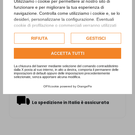
consigliamo di verificare i dati di targa e gli
Utilizziamo i cookie per permettere al nostro sito di
attacchi.
funzionare e per migliorare la tua esperienza di
navigazione. Controlla come utilizziamo i cookie e, se lo
desideri, personalizzane la configurazione. Eventuali
Coperchio del prefiltro trasparente studiato
cookie di profilazione o commerciali verranno utilizzati
per resistere ad una pressione di 4
esclusivamente previa acquisizione del consenso
atmosfere dotato di guarnizione.
dell'utente e, se consentito, potrebbero essere utilizzati
RIFIUTA
GESTISCI
per personalizzare gli annunci pubblicitari. Per ulteriori
Mod. 5P2RF - cv.1,5 - kw. 1,1 - Portata 19 mc/h
informazioni su come Google utilizza i dati raccolti,
a 8 mca
ACCETTA TUTTI
consulta la
politica sulla privacy di Google
.
A richiesta disponibile anche TRI-FASE (COD.
Consulta l'informativa cookie completa.
La chiusura del banner mediante selezione del comando contraddistinto
STA-100-0013)
dalla X posta al suo interno, in alto a destra, comporta il permanere delle
impostazioni di default oppure delle impostazioni precedentemente
selezionate, senza apportare alcuna modifica.
Garanzia 2 anni.
OPXcookie
powered by
OrangePix
La spedizione in Italia è assicurata