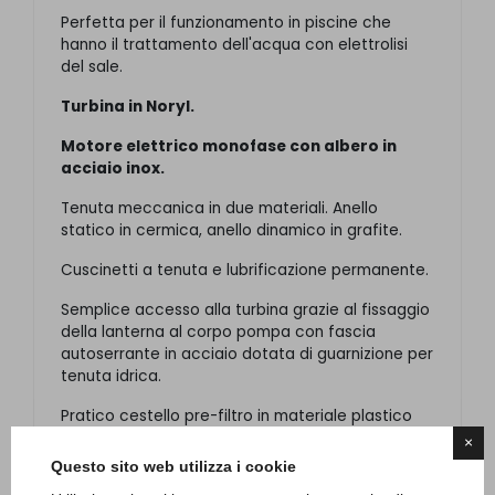
Perfetta per il funzionamento in piscine che
hanno il trattamento dell'acqua con elettrolisi
del sale.
Turbina in Noryl.
Motore elettrico monofase con albero in
acciaio inox.
Tenuta meccanica in due materiali. Anello
statico in cermica, anello dinamico in grafite.
Cuscinetti a tenuta e lubrificazione permanente.
Semplice accesso alla turbina grazie al fissaggio
della lanterna al corpo pompa con fascia
autoserrante in acciaio dotata di guarnizione per
tenuta idrica.
Pratico cestello pre-filtro in materiale plastico
dotato di pratico manico per l'estrazione.
×
Questo sito web utilizza i cookie
In caso di sostituzione di pompa esistente ti