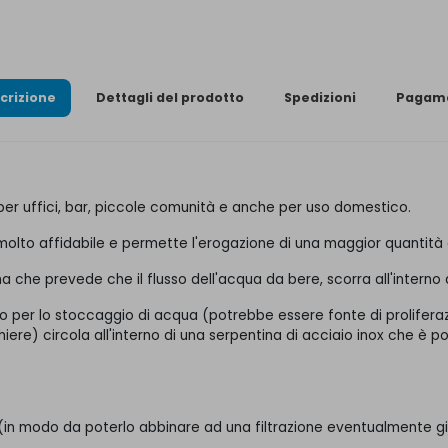
crizione
Dettagli del prodotto
Spedizioni
Pagame
per uffici, bar, piccole comunità e anche per uso domestico.
molto affidabile e permette l'erogazione di una maggior quantità
a che prevede che il flusso dell'acqua da bere, scorra all'interno
 per lo stoccaggio di acqua (potrebbe essere fonte di proliferaz
chiere) circola all'interno di una serpentina di acciaio inox che 
 (in modo da poterlo abbinare ad una filtrazione eventualmente gi