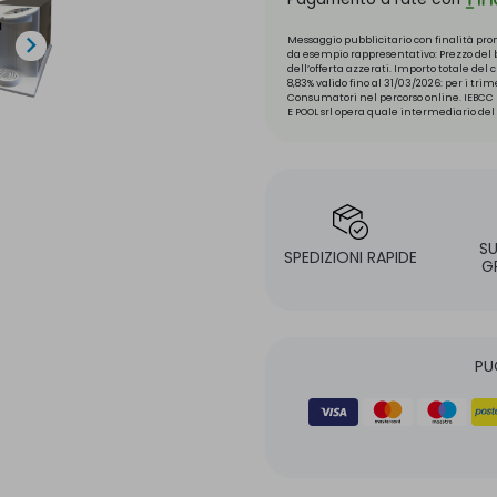

Messaggio pubblicitario con finalità prom
da esempio rappresentativo: Prezzo del be
dell’offerta azzerati. Importo totale del
8,83% valido fino al 31/03/2026: per i tri
Consumatori nel percorso online. IEBCC n
E POOL srl opera quale intermediario del 
S
SPEDIZIONI RAPIDE
G
PU