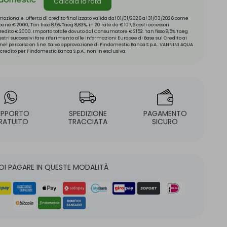
Calcola la rata
ozionale. Offerta di credito finalizzato valida dal 01/01/2026 al 31/03/2026 come
ne € 2000, Tan fisso 8,5% Taeg 8,83%, in 20 rate da € 107,6 costi accessori
 credito € 2000. Importo totale dovuto dal Consumatore € 2152. Tan fisso 8,5% Taeg
mestri successivi fare riferimento alle Informazioni Europee di Base sul Credito ai
el percorso on line. Salvo approvazione di Findomestic Banca S.p.A.. VANNINI AQUA
credito per Findomestic Banca S.p.A., non in esclusiva.
UPPORTO
SPEDIZIONE
PAGAMENTO
RATUITO
TRACCIATA
SICURO
OI PAGARE IN QUESTE MODALITÀ