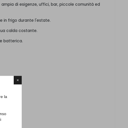
 ampia di esigenze, uffici, bar, piccole comunità ed
e in frigo durante l'estate.
qua calda costante.
e batterica.
×
a a 90°C
re la
a a 90°C
enso
i