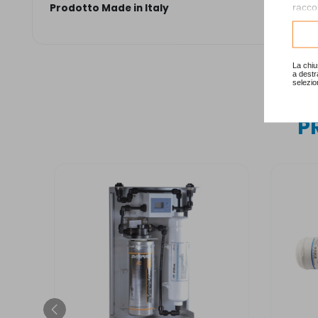
raccol
Prodotto Made in Italy
Consu
La chiu
a destr
selezio
P