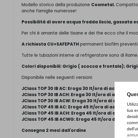
Modello storico della produzione
Cosmetal.
Compatto 
anche famiglie numerose!
Possibilità di avere acqua fredda liscia, gassata
Per chi è amante delle tisane e dei the ecco che il mo
A richiesta CU+SAFEPATH
permanent biofilm preventio
Tutte le tubazioni interne al refrigeratore sono di Rame
Colori disponibili: Grigio ( scocca e frontale); Gr
Disponibile nelle seguenti versioni:
JClass TOP 30 IB AC: Eroga 30 lt/ora di acqua fred
Ques
JClass TOP 30 IB ACH: Eroga 30 lt/ora di acqua fre
JClass TOP 30 IB ACW: Eroga 30 lt/ora di acqua fre
Utili
JClass TOP 45 IB AC: Eroga 45 lt/ora di acqua fred
tua e
JClass TOP 45 IB ACH: Eroga 45 lt/ora di acqua fre
desid
JClass TOP 45 IB ACWG: Eroga 45 lt/ora di acqua f
comme
dell'
Consegna 2 mesi dall'ordine
annunc