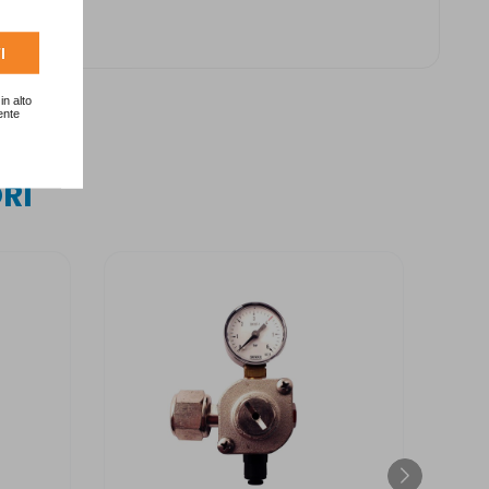
I
in alto
ente
RI