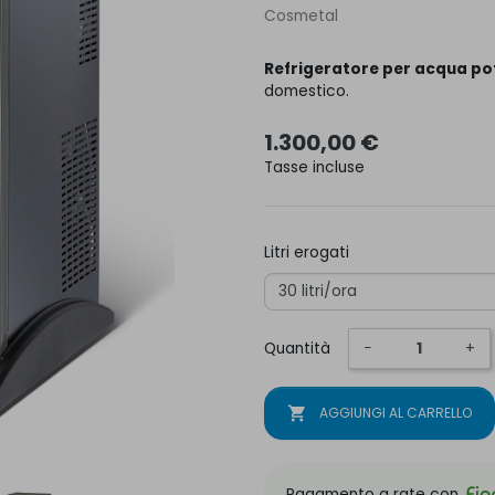
Cosmetal
Refrigeratore per acqua po
domestico.
1.300,00 €
Tasse incluse
Litri erogati
Quantità
−
+
shopping_cart
AGGIUNGI AL CARRELLO
Pagamento a rate con