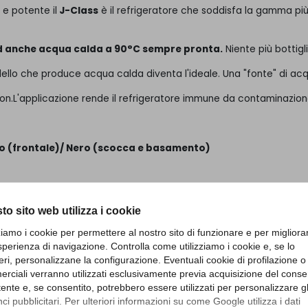
e potente il
J-Class
è il refrigeratore che soddisfa la gamma più
 ed anche acqua calda a 90°C sempre pronta.
Niente più bottigli
dello che produce acqua calda diventa l'ideale. Una "fonte" di ac
n.L'applicazione rende il refrigeratore immune da contaminazion
.
igio (frontale)/ Nero (scocca e basamento)
da liscia e a temperatura ambiente.
to sito web utilizza i cookie
dda liscia e a temperatura ambiente e 8 lt/ora di acqua cald
dda liscia, a temperatura ambiente e gassata.
zziamo i cookie per permettere al nostro sito di funzionare e per migliora
da liscia e a temperatura ambiente.
sperienza di navigazione. Controlla come utilizziamo i cookie e, se lo
dda liscia e a temperatura ambiente e 8 lt/ora di acqua cald
eri, personalizzane la configurazione. Eventuali cookie di profilazione o
redda liscia, atemperatura ambiente e gassata.
rciali verranno utilizzati esclusivamente previa acquisizione del cons
utente e, se consentito, potrebbero essere utilizzati per personalizzare gl
i pubblicitari. Per ulteriori informazioni su come Google utilizza i dati