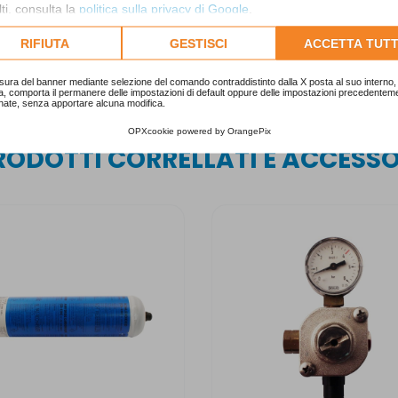
ti, consulta la
politica sulla privacy di Google
.
lta l'informativa cookie completa.
RIFIUTA
GESTISCI
ACCETTA TUTT
sura del banner mediante selezione del comando contraddistinto dalla X posta al suo interno, 
a, comporta il permanere delle impostazioni di default oppure delle impostazioni precedentem
nate, senza apportare alcuna modifica.
OPXcookie
powered by
OrangePix
RODOTTI CORRELLATI E ACCESSO