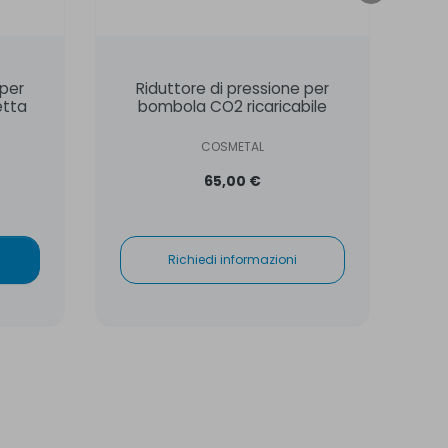
 per
Riduttore di pressione per
etta
bombola CO2 ricaricabile
an
COSMETAL
65,00 €
Richiedi informazioni