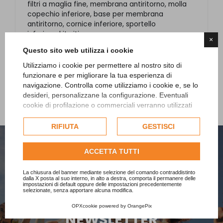
filtri a maglia fine, membrana antiritorno, molla
copechio inferiore, base per membrana
antiritorno, cornice inferiore, sportello
inferiore, kit viti.
×
Questo sito web utilizza i cookie
Utilizziamo i cookie per permettere al nostro sito di
funzionare e per migliorare la tua esperienza di
navigazione. Controlla come utilizziamo i cookie e, se lo
desideri, personalizzane la configurazione. Eventuali
cookie di profilazione o commerciali verranno utilizzati
esclusivamente previa acquisizione del consenso
dell'utente e, se consentito, potrebbero essere utilizzati
RIFIUTA
GESTISCI
per personalizzare gli annunci pubblicitari. Per ulteriori
informazioni su come Google utilizza i dati raccolti,
ACCETTA TUTTI
consulta la
politica sulla privacy di Google
.
Consulta l'informativa cookie completa.
La chiusura del banner mediante selezione del comando contraddistinto
dalla X posta al suo interno, in alto a destra, comporta il permanere delle
impostazioni di default oppure delle impostazioni precedentemente
selezionate, senza apportare alcuna modifica.
ISCRIVITI ALLA NOSTRA
OPXcookie
powered by
OrangePix
NEWSLETTER