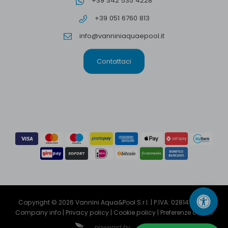
+39 342 535 4228
+39 051 6760 813
info@vanniniaquaepool.it
Contattaci
Copyright © 2026 Vannini Aqua&Pool S.r.l. | P.IVA: 02814791204
Company info
|
Privacy policy
|
Cookie policy
|
Preferenze cookie