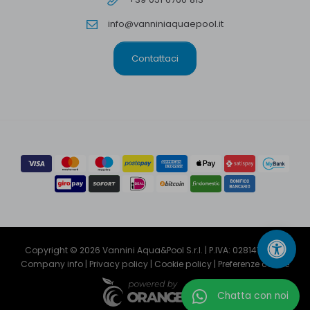
info@vanniniaquaepool.it
Contattaci
Copyright © 2026 Vannini Aqua&Pool S.r.l. | P.IVA: 02814791204
Company info
|
Privacy policy
|
Cookie policy
|
Preferenze cookie
Chatta con noi