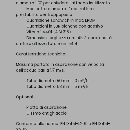
1/2”
diametro 1
per chiudere l’attacco inutilizzato
Manicotto diametro 1” con rottura
prestabilita per troppopieno
Guarnizione sandwich in mat. EPDM
Guarnizioni in SBR bianche con adesivo
Viteria 1.4401 (AISI 316)
Dimensioni larghezza cm. 45,7 x profondità
cm.55 x altezza totale cm.54,4
Caratteristiche tecniche:
Massima portata in aspirazione con velocità
dell’acqua pari a 1,7 m/s.
3
Tubo diametro 50 mm.: 10 m
/h
3
Tubo diametro 63 mm.: 15 m
/h
Optional:
Piatto di aspirazione
Gizzmo antighiaccio
Conforme alle norme: EN 13451-1:2011 e EN 13451-
3:2013