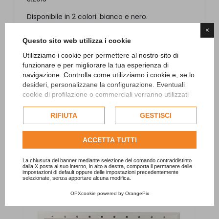
Disponibile in 2 colori: bianco e nero.
×
Tempi di consegna 7/10 giorni lavorativi.
Questo sito web utilizza i cookie
Utilizziamo i cookie per permettere al nostro sito di
funzionare e per migliorare la tua esperienza di
navigazione. Controlla come utilizziamo i cookie e, se lo
desideri, personalizzane la configurazione. Eventuali
cookie di profilazione o commerciali verranno utilizzati
esclusivamente previa acquisizione del consenso
dell'utente e, se consentito, potrebbero essere utilizzati
RIFIUTA
GESTISCI
PRODOTTI CORRELLATI E
per personalizzare gli annunci pubblicitari. Per ulteriori
informazioni su come Google utilizza i dati raccolti,
ACCESSORI
ACCETTA TUTTI
consulta la
politica sulla privacy di Google
.
Consulta l'informativa cookie completa.
La chiusura del banner mediante selezione del comando contraddistinto
dalla X posta al suo interno, in alto a destra, comporta il permanere delle
impostazioni di default oppure delle impostazioni precedentemente
selezionate, senza apportare alcuna modifica.
OPXcookie
powered by
OrangePix