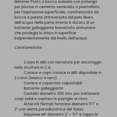
Skimmer Pool's a bocca svasata con prolunga
per piscine in cemento verniciato o piastrellato,
per l’aspirazione superficiale, caratterizzato da
bocca a parete attraversata dal pelo libero
dell’acqua. Nella parte interna è dotato di un
battente galleggiante brevettato antirumore
che privilegia lo sfioro in superficie
indipendentemente dal livello dell’acqua.
Caratteristiche:
Corpo in ABS con nervature per ancoraggio
nella struttura in C.A.
Cornice e copri cornice in ABS disponibile in
2 colori (bianco e nero)
Cornice e coperchio calpestabili
Battente galleggiante
Cestello diametro 200 mm. per trattenere
corpi solidi e ospitare le pastiglie di cloro
1/2”
Attacchi filettati femmina diametro 1
e
2” con aletta parzializzatrice del flusso
1/2”
Riduzione MF diametro 2” – 1
e tappo M