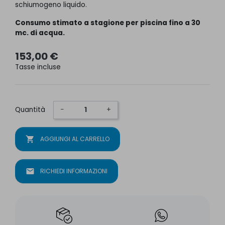
schiumogeno liquido.
Consumo stimato a stagione per piscina fino a 30
mc. di acqua.
153,00 €
Tasse incluse
Quantità
−
+
shopping_cart
AGGIUNGI AL CARRELLO
mail
RICHIEDI INFORMAZIONI