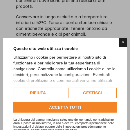
contenitori dove siano presenti residui di altri
prodotti.
Conservare in luogo asciutto e a temperature
inferiori ai 52°C. Tenere i contenitori ben chiusi e
con etichette appropriate. Tenere lontano da
alimenti,bevande e cibi per animali.
×
In caso di contatto con occhi e pelle sciacquare
Questo sito web utilizza i cookie
con abbondante acqua e contattare il centro
antiveleni o un medico. In caso di ingestione
Utilizziamo i cookie per permettere al nostro sito di
contattare il centro antiveleni o il medico senza
funzionare e per migliorare la tua esperienza di
provocare il vomito.
navigazione. Controlla come utilizziamo i cookie e, se lo
desideri, personalizzane la configurazione. Eventuali
Scheda di sicurezza inviata via email all'acquisto
cookie di profilazione o commerciali verranno utilizzati
ove obbligatorio o richiesto
.
esclusivamente previa acquisizione del consenso
dell'utente e, se consentito, potrebbero essere utilizzati
RIFIUTA
GESTISCI
per personalizzare gli annunci pubblicitari. Per ulteriori
informazioni su come Google utilizza i dati raccolti,
ACCETTA TUTTI
consulta la
politica sulla privacy di Google
.
Consulta l'informativa cookie completa.
PRODOTTI CORRELLATI E
La chiusura del banner mediante selezione del comando contraddistinto
dalla X posta al suo interno, in alto a destra, comporta il permanere delle
impostazioni di default oppure delle impostazioni precedentemente
selezionate, senza apportare alcuna modifica.